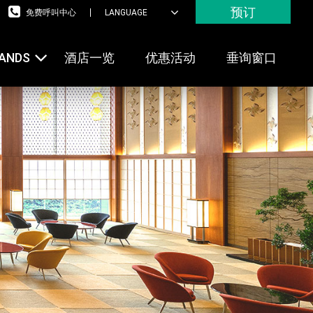
预订
免费呼叫中心
LANGUAGE
RANDS
酒店一览
优惠活动
垂询窗口
度假村集团
际连锁
店