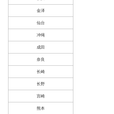
金泽
仙台
冲绳
成田
奈良
长崎
长野
宫崎
熊本