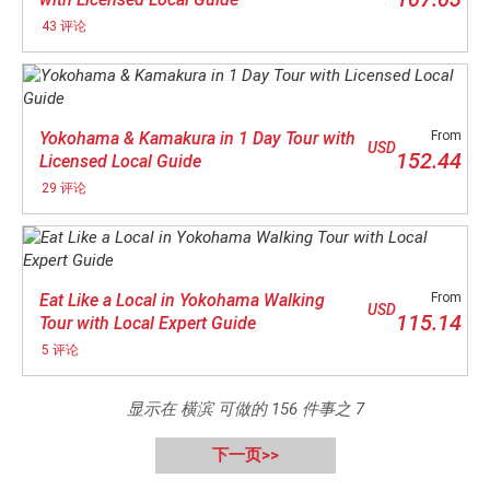
43 评论
Yokohama & Kamakura in 1 Day Tour with
From
USD
152.44
Licensed Local Guide
29 评论
Eat Like a Local in Yokohama Walking
From
USD
115.14
Tour with Local Expert Guide
5 评论
显示在 横滨 可做的
156
件事之
7
下一页>>