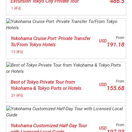
486.5
Excursion Tokyo City Private Tour
1 评论
Yokohama Cruise Port: Private Transfer
From
USD
191.18
To/From Tokyo Hotels
13 评论
Best of Tokyo Private Tour from
From
USD
155.68
Yokohama & Tokyo Ports or Hotels
21 评论
Yokohama Customized Half-Day Tour
From
USD
107.03
with Licensed Local Guide